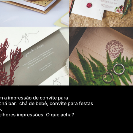
 a i
mpressão de convite
para
chá bar,
chá de bebê,
convite
para festas
.
elhores impressões. O que acha?